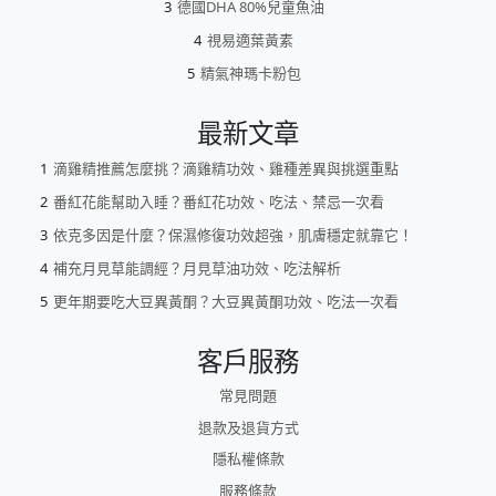
德國DHA 80%兒童魚油
視易適葉黃素
精氣神瑪卡粉包
最新文章
滴雞精推薦怎麼挑？滴雞精功效、雞種差異與挑選重點
番紅花能幫助入睡？番紅花功效、吃法、禁忌一次看
依克多因是什麼？保濕修復功效超強，肌膚穩定就靠它！
補充月見草能調經？月見草油功效、吃法解析
更年期要吃大豆異黃酮？大豆異黃酮功效、吃法一次看
客戶服務
常見問題
退款及退貨方式
隱私權條款
服務條款