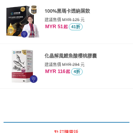
100%黑瑪卡透納葉飲
建議售價
元
MYR 125
MYR 51
起
41折
化晶解風鰹魚酸櫻桃膠囊
建議售價
元
MYR 294
MYR 116
起
4折
訂購電話