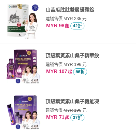
山苦瓜胜肽雙層緩釋錠
建議售價
元
MYR 235
MYR 98
起
42折
頂級葉黃素山桑子精華飲
建議售價
元
MYR 196
MYR 107
起
56折
頂級葉黃素山桑子機能凍
建議售價
元
MYR 196
MYR 71
起
37折