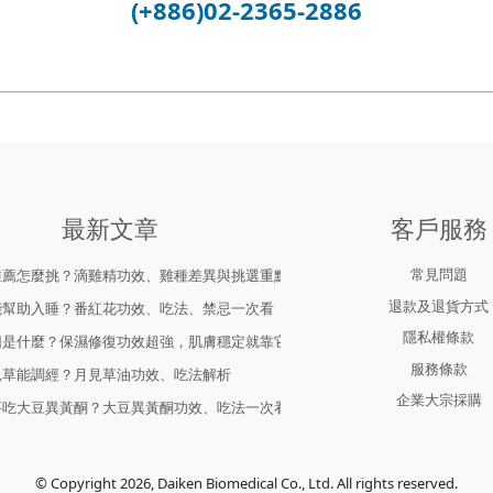
(+886)02-2365-2886
最新文章
客戶服務
常見問題
推薦怎麼挑？滴雞精功效、雞種差異與挑選重點
退款及退貨方式
能幫助入睡？番紅花功效、吃法、禁忌一次看
隱私權條款
因是什麼？保濕修復功效超強，肌膚穩定就靠它！
服務條款
見草能調經？月見草油功效、吃法解析
企業大宗採購
要吃大豆異黃酮？大豆異黃酮功效、吃法一次看
© Copyright 2026, Daiken Biomedical Co., Ltd. All rights reserved.