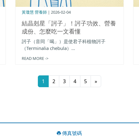
黃瓊慧 營養師
| 2026-02-04
結晶剋星「訶子」！訶子功效、營養
成份、怎麼吃一文看懂
訶子（音同「喝」）是使君子科植物訶子
（Terminalia chebula）...
READ MORE ->
1
2
3
4
5
»
傳真號碼