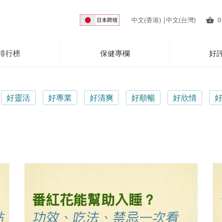
中文(香港)
|
中文(台灣)
0
排行榜
保健專欄
好
好靈活
好專業
好清爽
好順暢
好欣情