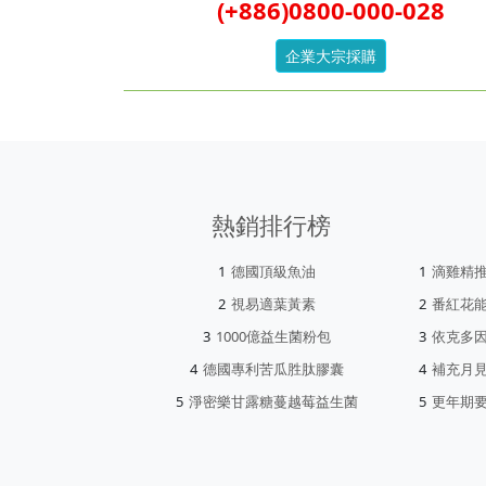
(+886)0800-000-028
企業大宗採購
熱銷排行榜
德國頂級魚油
滴雞精
視易適葉黃素
番紅花
1000億益生菌粉包
依克多
德國專利苦瓜胜肽膠囊
補充月
淨密樂甘露糖蔓越莓益生菌
更年期