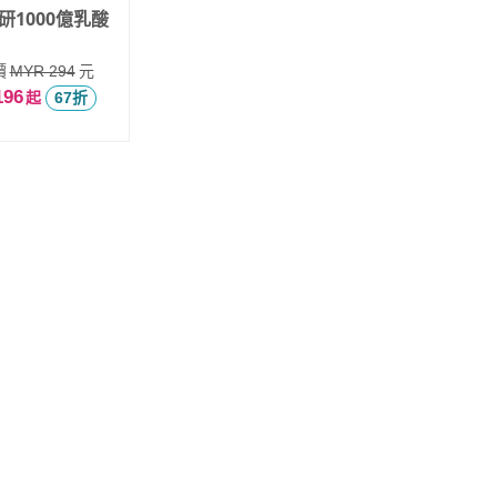
研1000億乳酸
價
元
MYR 294
196
起
67折