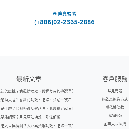
傳真號碼
(+886)02-2365-2886
最新文章
客戶服務
常見問題
推薦怎麼挑？滴雞精功效、雞種差異與挑選重點
退款及退貨方式
能幫助入睡？番紅花功效、吃法、禁忌一次看
隱私權條款
因是什麼？保濕修復功效超強，肌膚穩定就靠它！
服務條款
見草能調經？月見草油功效、吃法解析
企業大宗採購
要吃大豆異黃酮？大豆異黃酮功效、吃法一次看