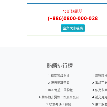
訂購電話
(+886)0800-000-028
企業大宗採購
熱銷排行榜
德國頂級魚油
滴雞精
視易適葉黃素
番紅花
1000億益生菌粉包
依克多
動易動非變性二型膠原蛋白
補充月
精氣神瑪卡粉包
更年期