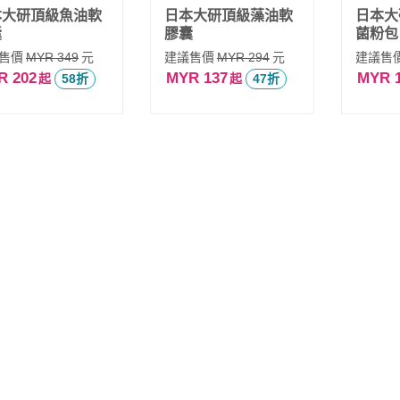
本大研頂級魚油軟
日本大研頂級藻油軟
日本大
囊
膠囊
菌粉包
售價
元
建議售價
元
建議售
MYR 349
MYR 294
R 202
MYR 137
MYR 
起
58折
起
47折