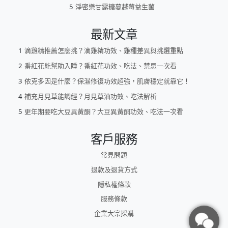
淨密樂甘露糖蔓越莓益生菌
最新文章
滴雞精推薦怎麼挑？滴雞精功效、雞種差異與挑選重點
番紅花能幫助入睡？番紅花功效、吃法、禁忌一次看
依克多因是什麼？保濕修復功效超強，肌膚穩定就靠它！
補充月見草能調經？月見草油功效、吃法解析
更年期要吃大豆異黃酮？大豆異黃酮功效、吃法一次看
客戶服務
常見問題
退款及退貨方式
隱私權條款
服務條款
企業大宗採購