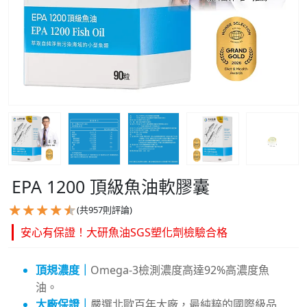
EPA 1200 頂級魚油軟膠囊
(共
957
則評論)
安心有保證！大研魚油SGS塑化劑檢驗合格
頂規濃度｜
Omega-3檢測濃度高達92%高濃度魚
油。
大廠保證｜
嚴選北歐百年大廠，最純粹的國際級品