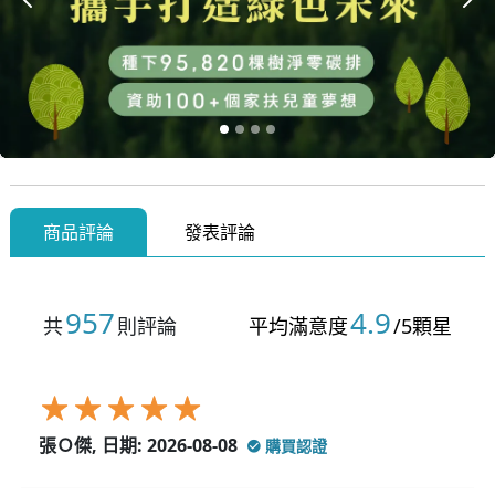
上一張
下
商品評論
發表評論
957
4.9
共
則評論
平均滿意度
/5顆星
張Ｏ傑, 日期: 2026-08-08
購買認證