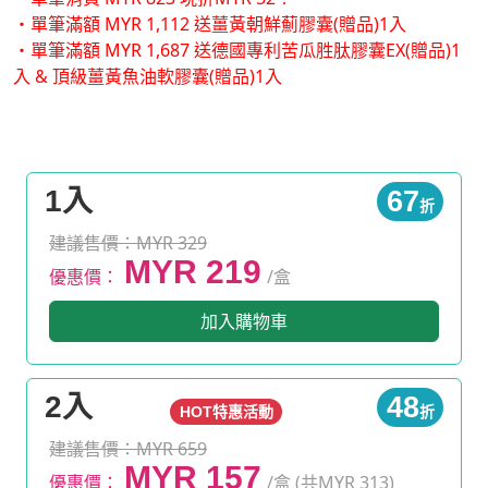
・單筆滿額 MYR 1,112 送薑黃朝鮮薊膠囊(贈品)1入
・單筆滿額 MYR 1,687 送德國專利苦瓜胜肽膠囊EX(贈品)1
入 & 頂級薑黃魚油軟膠囊(贈品)1入
1入
67
折
建議售價：MYR 329
MYR 219
優惠價：
/盒
加入購物車
2入
48
HOT特惠活動
折
建議售價：MYR 659
MYR 157
優惠價：
/盒 (共MYR 313)