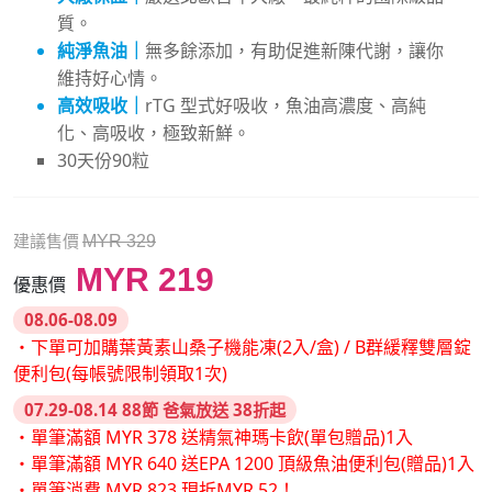
質。
純淨魚油｜
無多餘添加，有助促進新陳代謝，讓你
維持好心情。
高效吸收｜
rTG 型式好吸收，魚油高濃度、高純
化、高吸收，極致新鮮。
30天份90粒
建議售價
MYR 329
MYR 219
優惠價
08.06-08.09
・下單可加購葉黃素山桑子機能凍(2入/盒) / B群緩釋雙層錠
便利包(每帳號限制領取1次)
07.29-08.14 88節 爸氣放送 38折起
・單筆滿額 MYR 378 送精氣神瑪卡飲(單包贈品)1入
・單筆滿額 MYR 640 送EPA 1200 頂級魚油便利包(贈品)1入
・單筆消費 MYR 823 現折MYR 52！