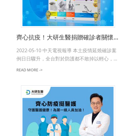
齊心抗疫！大研生醫捐贈確診者關懷保健品 盼提升全民保護力 疫情降溫
2022-05-10 中天電視報導 本土疫情延燒確診案
例日日驟升，全台對於防護都不敢掉以輕心，...
READ MORE ->