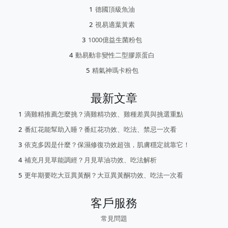
德國頂級魚油
視易適葉黃素
1000億益生菌粉包
動易動非變性二型膠原蛋白
精氣神瑪卡粉包
最新文章
滴雞精推薦怎麼挑？滴雞精功效、雞種差異與挑選重點
番紅花能幫助入睡？番紅花功效、吃法、禁忌一次看
依克多因是什麼？保濕修復功效超強，肌膚穩定就靠它！
補充月見草能調經？月見草油功效、吃法解析
更年期要吃大豆異黃酮？大豆異黃酮功效、吃法一次看
客戶服務
常見問題