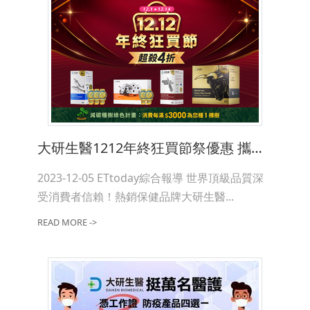
大研生醫1212年終狂買節祭優惠 攜手「KOFO」種2萬棵樹
2023-12-05 ETtoday綜合報導 世界頂級品質深
受消費者信賴！熱銷保健品牌大研生醫...
READ MORE ->