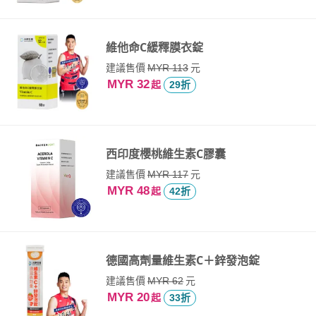
維他命C緩釋膜衣錠
建議售價
元
MYR 113
MYR 32
起
29折
西印度櫻桃維生素C膠囊
建議售價
元
MYR 117
MYR 48
起
42折
德國高劑量維生素C＋鋅發泡錠
建議售價
元
MYR 62
MYR 20
起
33折