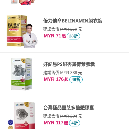
倍力他命BELINAMIN膜衣錠
建議售價
元
MYR 259
MYR 71
起
28折
好記易PS銀杏薄荷葉膠囊
建議售價
元
MYR 388
MYR 176
起
46折
台灣極品靈芝多醣體膠囊
建議售價
元
MYR 294
MYR 117
起
4折