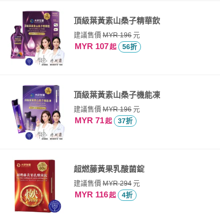
頂級葉黃素山桑子精華飲
建議售價
元
MYR 196
MYR 107
起
56折
頂級葉黃素山桑子機能凍
建議售價
元
MYR 196
MYR 71
起
37折
超燃藤黃果乳酸菌錠
建議售價
元
MYR 294
MYR 116
起
4折