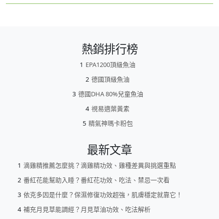
熱銷排行榜
EPA1200頂級魚油
德國頂級魚油
德國DHA 80%兒童魚油
視易適葉黃素
精氣神瑪卡粉包
最新文章
滴雞精推薦怎麼挑？滴雞精功效、雞種差異與挑選重點
番紅花能幫助入睡？番紅花功效、吃法、禁忌一次看
依克多因是什麼？保濕修復功效超強，肌膚穩定就靠它！
補充月見草能調經？月見草油功效、吃法解析