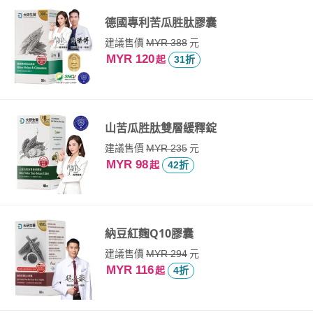
德國專利苦瓜胜肽膠囊
建議售價
元
MYR 388
MYR 120
起
31折
山苦瓜胜肽雙層緩釋錠
建議售價
元
MYR 235
MYR 98
起
42折
納豆紅麴Q10膠囊
建議售價
元
MYR 294
MYR 116
起
4折