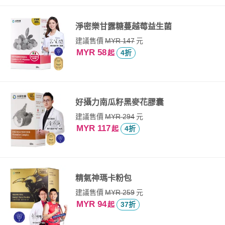
淨密樂甘露糖蔓越莓益生菌
建議售價
元
MYR 147
MYR 58
起
4折
好攝力南瓜籽黑麥花膠囊
建議售價
元
MYR 294
MYR 117
起
4折
精氣神瑪卡粉包
建議售價
元
MYR 259
MYR 94
起
37折