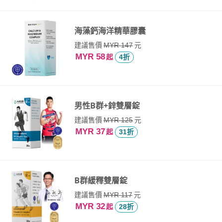
海藻鈣海洋精華膠囊
建議售價
元
MYR 147
MYR 58
起
4折
男性B群+鋅雙層錠
建議售價
元
MYR 125
MYR 37
起
31折
B群緩釋雙層錠
建議售價
元
MYR 117
MYR 32
起
28折