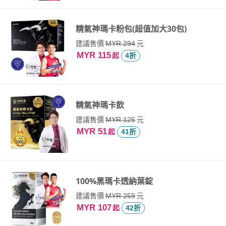
精氣神瑪卡粉包(超值加大30包)
建議售價
元
MYR 294
MYR 115
起
4折
精氣神瑪卡飲
建議售價
元
MYR 125
MYR 51
起
41折
100%黑瑪卡透納葉錠
建議售價
元
MYR 259
MYR 107
起
42折