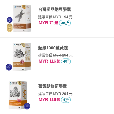
台灣極品納豆膠囊
建議售價
元
MYR 194
MYR 71
起
38折
超級1000薑黃錠
建議售價
元
MYR 294
MYR 116
起
4折
薑黃朝鮮薊膠囊
建議售價
元
MYR 294
MYR 116
起
4折