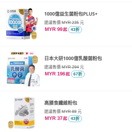
1000億益生菌粉包PLUS+
建議售價
元
MYR 235
MYR 99
起
43折
日本大研1000億乳酸菌粉包
建議售價
元
MYR 294
MYR 196
起
67折
高膳食纖維粉包
建議售價
元
MYR 88
MYR 37
起
43折