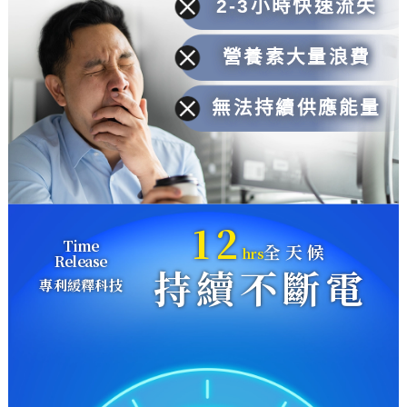
2-3小時快速流失
營養素大量浪費
無法持續供應能量
12
Time
全天候
hrs
Release
持續不斷電
專利緩釋科技