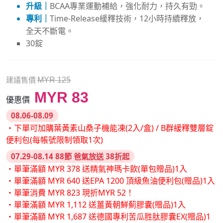
升級｜
BCAA專業運動補給，強化耐力，持久有勁。
專利｜
Time-Release緩釋技術，12小時持續釋放，
全天不斷電。
30錠
建議售價
MYR 125
MYR 83
優惠價
08.06-08.09
・下單可加購葉黃素山桑子機能凍(2入/盒) / B群緩釋雙層錠
便利包(每帳號限制領取1次)
07.29-08.14 88節 爸氣放送 38折起
・單筆滿額 MYR 378 送精氣神瑪卡飲(單包贈品)1入
・單筆滿額 MYR 640 送EPA 1200 頂級魚油便利包(贈品)1入
・單筆消費 MYR 823 現折MYR 52！
・單筆滿額 MYR 1,112 送薑黃朝鮮薊膠囊(贈品)1入
・單筆滿額 MYR 1,687 送德國專利苦瓜胜肽膠囊EX(贈品)1