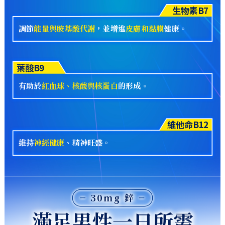
生物素B7
調節
能量與胺基酸代謝
，並增進
皮膚和黏膜
健康。
葉酸B9
有助於
紅血球、核酸與核蛋白
的形成。
維他命B12
維持
神經健康
、精神旺盛。
30mg 鋅
滿足男性一日所需