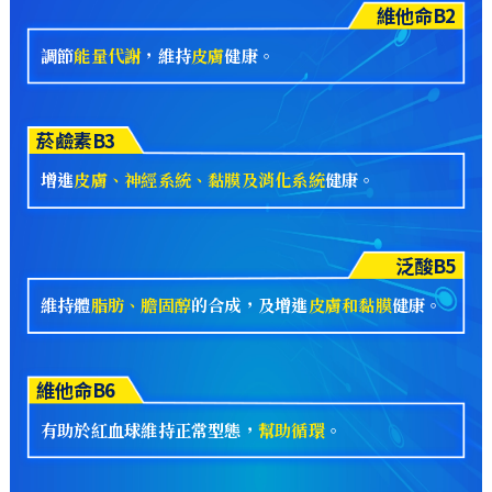
維他命B2
調節
能量代謝
，維持
皮膚
健康。
菸鹼素B3
增進
皮膚、神經系統、黏膜及消化系統
健康。
泛酸B5
維持體
脂肪、膽固醇
的合成，及增進
皮膚和黏膜
健康。
維他命B6
有助於紅血球維持正常型態，
幫助循環
。