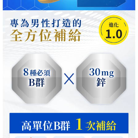
專為男性打造的
進化
1.0
全方位補給
8
30
mg
種必須
B群
鋅
1
高單位B群
次補給