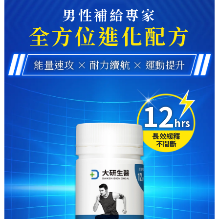
男性補給專家
全方位進化配方
能量速攻 × 耐力續航 × 運動提升
12
hrs
長效緩釋
不間斷