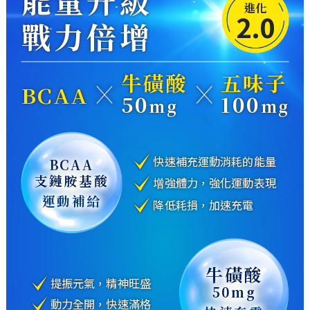
能量升級
進化
2.0
戰力倍增
牛磺酸
五味子
BCAA
50
100
mg
mg
快速補充運動消耗的能量
BCAA
支鏈胺基酸
增強體力，強化運動表現
運動補給
降低耗損，加速充電
牛磺酸
提振元氣，精神旺盛
50mg
動力全開，快速滿格