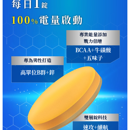
1
每日
錠
100
電量啟動
%
專業能量添加
戰力倍增
BCAA+牛磺酸
+五味子
專為男性打造
高單位B群+鋅
雙層錠科技
速攻+續航