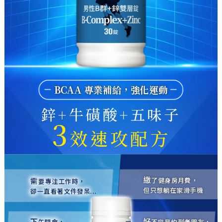
BCAA 專業補給，強化運動
鋅+牛磺酸+五味子
3
效速攻配方
繳
需
了健身房月費，
要專注工作時，
但只想躺在家滑手機
卻一直看著文件發呆...
下
好
午開會，
不容易約到老朋友，