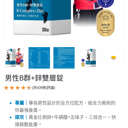
男性B群+鋅雙層錠
(共
439
則評論)
專屬｜
專為男性設計的全方位配方，給全力衝刺的
你最強後盾。
速攻｜
黃金比例鋅+牛磺酸+五味子，三效合一，快
速啟動能量。