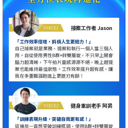
接案工作者 Jason
VOICE1
「工作效率倍增，斜槓人生更給力！」
自己接案就是業務、提案和執行一個人當三個人
用。自從使用男性B群+鋅雙層錠，不只早上開會
腦力超清晰，下午拍片靈感源源不絕，晚上趕提
案也能維持最佳狀態。工作效率提升超有感，讓
我在多重職涯跑道上更遊刃有餘！
健身重訓老手 阿昇
VOICE2
「訓練表現升級，突破自我更有感！」
這幾年一直想突破訓練瓶頸，使用B群+鋅雙層錠