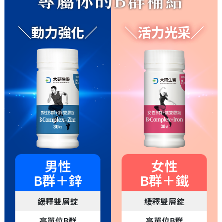
＼動力強化／
＼活力光采／
男性
女性
B群＋鋅
B群＋鐵
緩釋雙層錠
緩釋雙層錠
高單位B群
高單位B群