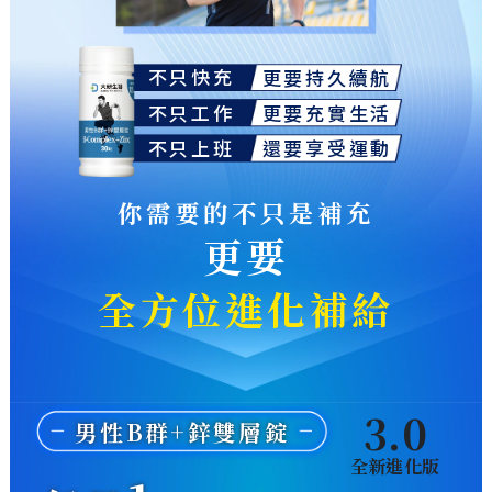
不只快充
更要持久續航
不只工作
更要充實生活
不只上班
還要享受運動
你需要的不只是補充
更要
全方位進化補給
3.0
男性B群+鋅雙層錠
全新進化版