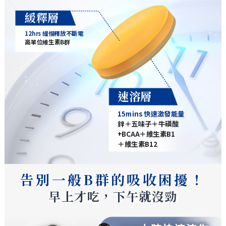
緩釋層
12hrs 緩慢釋放不斷電
高單位維生素B群
速溶層
15mins 快速激發能量
鋅＋五味子＋牛磺酸
+BCAA＋維生素B1
＋維生素B12
告別一般B群的吸收困擾！
早上才吃，下午就沒勁