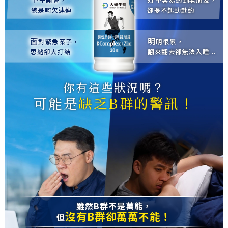
總是呵欠連連
卻提不起勁赴約
面
明
對緊急案子，
明很累，
思緒卻大打結
翻來翻去卻無法入睡...
你有這些狀況嗎？
可能是
缺乏B群的警訊！
雖然B群不是萬能，
沒有B群卻萬萬不能！
但