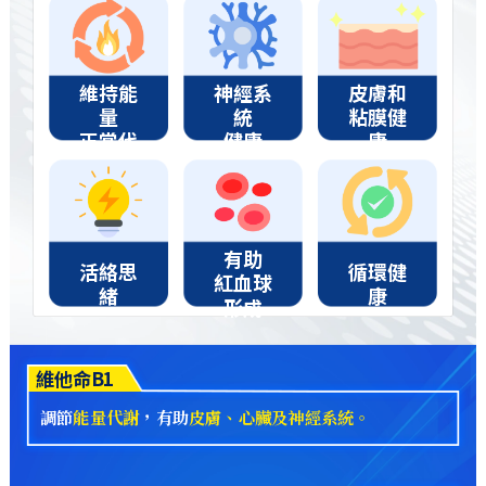
維持能
神經系
皮膚和
量
統
粘膜健
正常代
健康
康
謝
有助
活絡思
循環健
紅血球
緒
康
形成
維他命B1
調節
能量代謝
，有助
皮膚、心臟及神經系統。