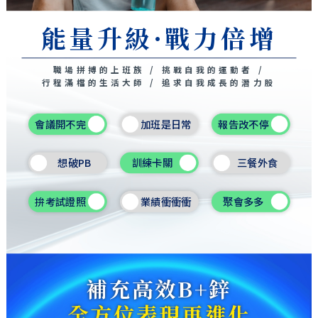
能量升級·戰力倍增
職場拼搏的上班族 / 挑戰自我的運動者 /
行程滿檔的生活大師 / 追求自我成長的潛力股
會議開不完
加班是日常
報告改不停
想破PB
訓練卡關
三餐外食
拚考試證照
業績衝衝衝
聚會多多
補充高效B+鋅
全方位表現再進化