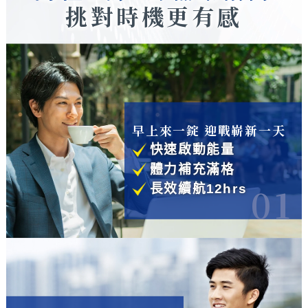
挑對時機更有感
早上來一錠 迎戰嶄新一天
快速啟動能量
體力補充滿格
01
長效續航12hrs