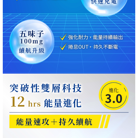
快速充電
五味子
強化耐力，能量持續輸出
100mg
捲怠OUT，持久不斷電
續航升級
突破性雙層科技
進化
3.0
12
能量進化
hrs
能量速攻＋持久續航