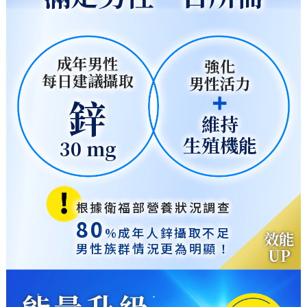
成年男性
強化
每日建議攝取
男性活力
鋅
維持
生殖機能
30 mg
根據衛福部營養狀況調查
80
%成年人鋅攝取不足
效能
男性族群情況更為明顯！
UP