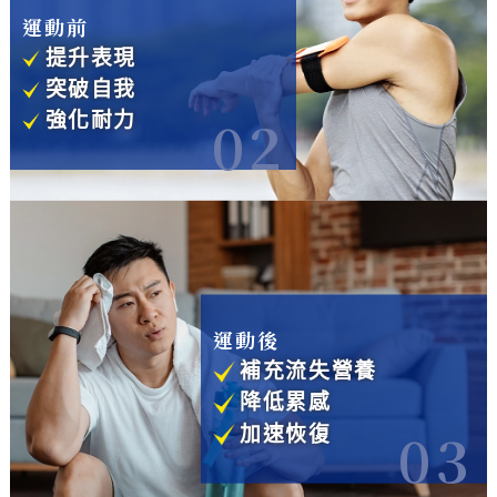
運動前
提升表現
突破自我
02
強化耐力
運動後
補充流失營養
降低累感
03
加速恢復