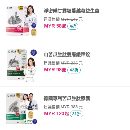
淨密樂甘露糖蔓越莓益生菌
建議售價
元
MYR 147
MYR 58
起
4折
山苦瓜胜肽雙層緩釋錠
建議售價
元
MYR 235
MYR 98
起
42折
德國專利苦瓜胜肽膠囊
建議售價
元
MYR 388
MYR 120
起
31折