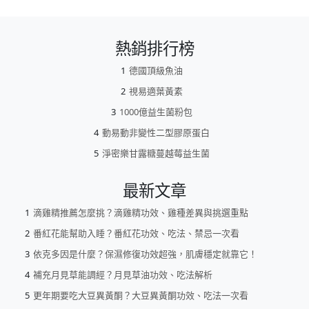
熱銷排行榜
德國頂級魚油
視易適葉黃素
1000億益生菌粉包
動易動非變性二型膠原蛋白
淨密樂甘露糖蔓越莓益生菌
最新文章
滴雞精推薦怎麼挑？滴雞精功效、雞種差異與挑選重點
番紅花能幫助入睡？番紅花功效、吃法、禁忌一次看
依克多因是什麼？保濕修復功效超強，肌膚穩定就靠它！
補充月見草能調經？月見草油功效、吃法解析
更年期要吃大豆異黃酮？大豆異黃酮功效、吃法一次看