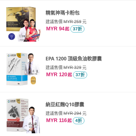
精氣神瑪卡粉包
建議售價
元
MYR 259
MYR 94
起
37折
EPA 1200 頂級魚油軟膠囊
建議售價
元
MYR 329
MYR 120
起
37折
納豆紅麴Q10膠囊
建議售價
元
MYR 294
MYR 116
起
4折