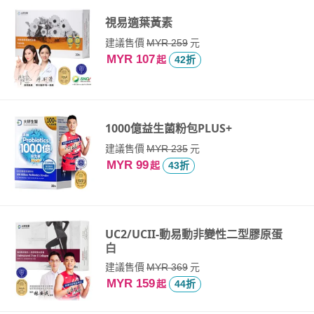
視易適葉黃素
建議售價
元
MYR 259
MYR 107
起
42折
1000億益生菌粉包PLUS+
建議售價
元
MYR 235
MYR 99
起
43折
UC2/UCII-動易動非變性二型膠原蛋
白
建議售價
元
MYR 369
MYR 159
起
44折