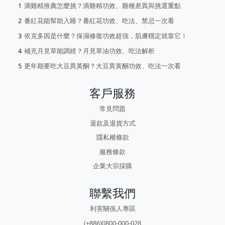
滴雞精推薦怎麼挑？滴雞精功效、雞種差異與挑選重點
番紅花能幫助入睡？番紅花功效、吃法、禁忌一次看
依克多因是什麼？保濕修復功效超強，肌膚穩定就靠它！
補充月見草能調經？月見草油功效、吃法解析
更年期要吃大豆異黃酮？大豆異黃酮功效、吃法一次看
客戶服務
常見問題
退款及退貨方式
隱私權條款
服務條款
企業大宗採購
聯繫我們
利害關係人專區
(+886)0800-000-028