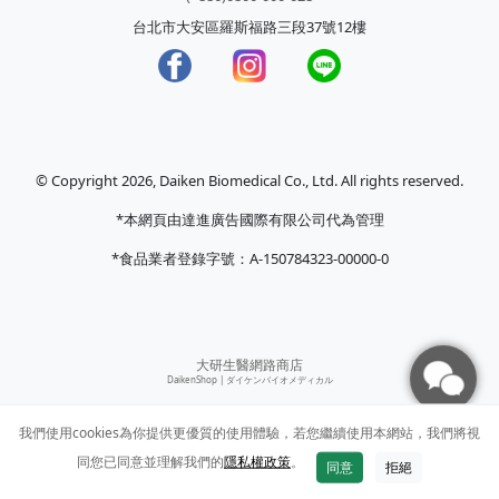
台北市大安區羅斯福路三段37號12樓
© Copyright 2026, Daiken Biomedical Co., Ltd. All rights reserved.
*本網頁由達進廣告國際有限公司代為管理
*食品業者登錄字號：A-150784323-00000-0
大研生醫網路商店
DaikenShop |
ダイケンバイオメディカル
我們使用cookies為你提供更優質的使用體驗，若您繼續使用本網站，我們將視
同您已同意並理解我們的
隱私權政策
。
同意
拒絕