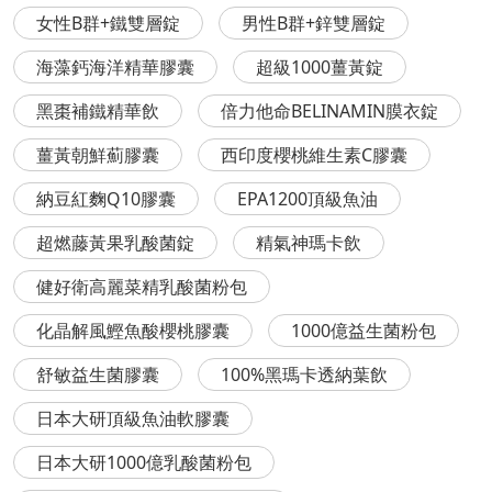
女性B群+鐵雙層錠
男性B群+鋅雙層錠
海藻鈣海洋精華膠囊
超級1000薑黃錠
黑棗補鐵精華飲
倍力他命BELINAMIN膜衣錠
薑黃朝鮮薊膠囊
西印度櫻桃維生素C膠囊
納豆紅麴Q10膠囊
EPA1200頂級魚油
超燃藤黃果乳酸菌錠
精氣神瑪卡飲
健好衛高麗菜精乳酸菌粉包
化晶解風鰹魚酸櫻桃膠囊
1000億益生菌粉包
舒敏益生菌膠囊
100%黑瑪卡透納葉飲
日本大研頂級魚油軟膠囊
日本大研1000億乳酸菌粉包