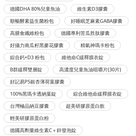
德國DHA 80%兒童魚油
維生素D3膠囊
順暢酵素益生菌粉包
好睡眠芝麻素GABA膠囊
高膳食纖維粉包
德國專利苦瓜胜肽膠囊
好攝力南瓜籽黑麥花膠囊
精氣神瑪卡粉包
綜合鈣+D3 粉包
維他命C緩釋膜衣錠
B群緩釋雙層錠
高濃度兒童魚油咀嚼片(30片)
好記易PS銀杏薄荷葉膠囊
100%黑瑪卡透納葉錠
綜合維他命緩釋膜衣錠
台灣極品納豆膠囊
超美研膠原蛋白飲
輕美研膠原蛋白粉
德國高劑量維生素C＋鋅發泡錠