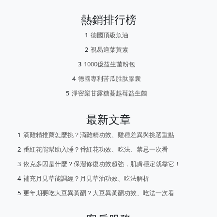
熱銷排行榜
德國頂級魚油
視易適葉黃素
1000億益生菌粉包
德國專利苦瓜胜肽膠囊
淨密樂甘露糖蔓越莓益生菌
最新文章
滴雞精推薦怎麼挑？滴雞精功效、雞種差異與挑選重點
番紅花能幫助入睡？番紅花功效、吃法、禁忌一次看
依克多因是什麼？保濕修復功效超強，肌膚穩定就靠它！
補充月見草能調經？月見草油功效、吃法解析
更年期要吃大豆異黃酮？大豆異黃酮功效、吃法一次看