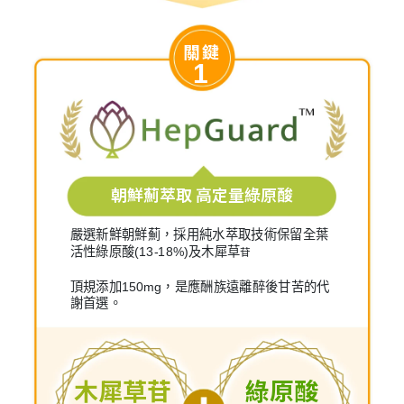
關鍵
1
朝鮮薊萃取 高定量綠原酸
嚴選新鮮朝鮮薊，採用純水萃取技術保留全葉
活性綠原酸(13-18%)及木犀草
苷
頂規添加150mg，是應酬族遠離醉後甘苦的代
謝首選。
木犀草苷
綠原酸