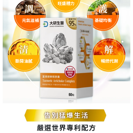
旺盛體力
調
護
元氣滋補
基礎均衡
清
解
斷開油膩
暢燃代謝
告別猛爆生活
嚴選世界專利配方