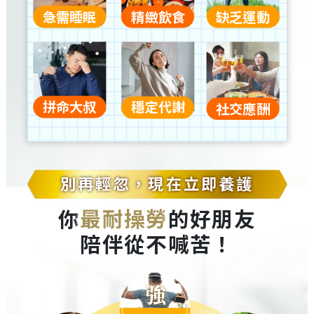
急需睡眠
精緻飲食
缺乏運動
拼命大叔
穩定代謝
社交應酬
別再輕忽，現在立即養護
你
最耐操勞
的好朋友
陪伴從不喊苦！
強