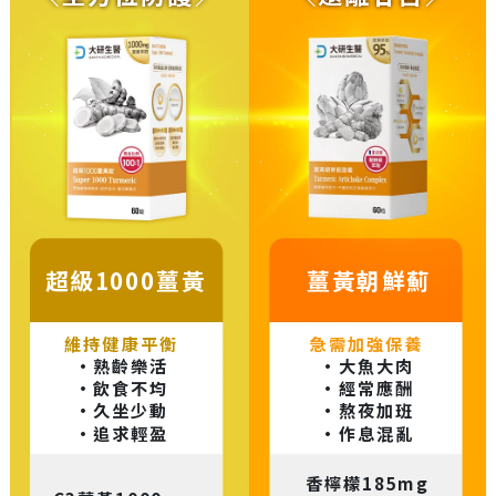
超級1000薑黃
薑黃朝鮮薊
維持健康平衡
急需加強保養
·熟齡樂活
·大魚大肉
·飲食不均
·經常應酬
·久坐少動
·熬夜加班
·追求輕盈
·作息混亂
香檸檬185mg