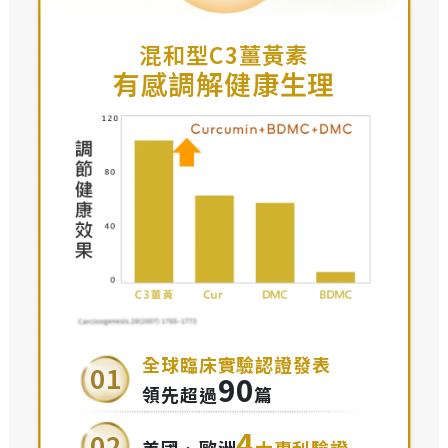
混和型C3薑黃素
有感調解健康生理
全球臨床實驗認證發表
01
90
領先超過
篇
4
02
美國、歐洲
大專利驗證