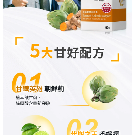
5
大
甘好配方
甘鐵英雄
朝鮮薊
植萃護甘薊，
綠原酸含量新突破
代謝之王
香檸檬