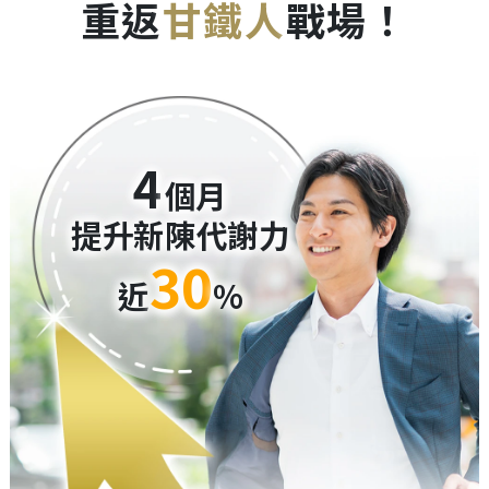
重返
甘鐵人
戰場！
4
個月
提升新陳代謝力
30
近
%