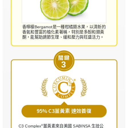
香檸檬Bergamot是一種柑橘類水果，以清新的
香氣和豐富的植化素著稱，特別是多酚和類黃
酮，能幫助調節生理、緩和壓力與旺盛活力。
關鍵
3
95% C3薑黃素 速效養復
®
C3 Complex
薑黃素來自美國 SABINSA 生技公