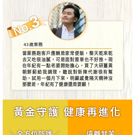
3
No.
43歲業務
當業務跑客戶應酬是家常便飯，整天乾來乾
去又吃很油膩，可是面對簽單也不好推。現
在年紀有一點老婆開始擔心，買了大研薑黃
朝鮮薊給我調理，聽說對新陳代謝很有幫
助，試用一個月下來，明顯感覺隔天精神沒
那麼差，年紀有了健康還是要顧！
黃金守護 健康再進化
＼全方位防護／
＼遠離甘苦／