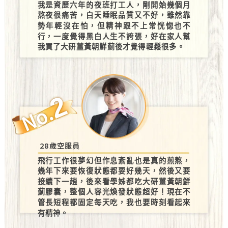
我是資歷六年的夜班打工人，剛開始幾個月
熬夜很痛苦，白天睡眠品質又不好，雖然靠
勢年輕沒在怕，但精神跟不上常恍惚也不
行，一度覺得黑白人生不誇張，好在家人幫
我買了大研薑黃朝鮮薊後才覺得輕鬆很多。
2
No.
28歲空服員
飛行工作很夢幻但作息紊亂也是真的煎熬，
幾年下來要恢復狀態都要好幾天，然後又要
接續下一趟，後來看學姊都吃大研薑黃朝鮮
薊膠囊，整個人容光煥發狀態超好！現在不
管長短程都固定每天吃，我也要時刻看起來
有精神。