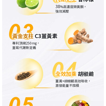
38
%高濃度類黃酮，
強效減壓
黃金支柱
C3薑黃素
專利頂規250mg，
重寫代謝新定義
全效加乘
胡椒鹼
薑黃+胡椒鹼高效吸收，
激發能量不囤積