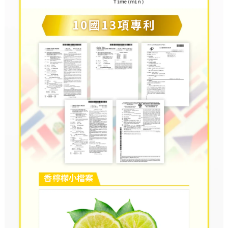
10國13項專利
香檸檬小檔案