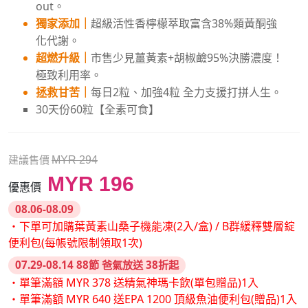
out。
獨家添加｜
超級活性香檸檬萃取富含38%類黃酮強
化代謝。
超燃升級｜
市售少見薑黃素+胡椒鹼95%決勝濃度！
極致利用率。
拯救甘苦｜
每日2粒、加強4粒 全力支援打拼人生。
30天份60粒【全素可食】
建議售價
MYR 294
MYR 196
優惠價
08.06-08.09
・下單可加購葉黃素山桑子機能凍(2入/盒) / B群緩釋雙層錠
便利包(每帳號限制領取1次)
07.29-08.14 88節 爸氣放送 38折起
・單筆滿額 MYR 378 送精氣神瑪卡飲(單包贈品)1入
・單筆滿額 MYR 640 送EPA 1200 頂級魚油便利包(贈品)1入