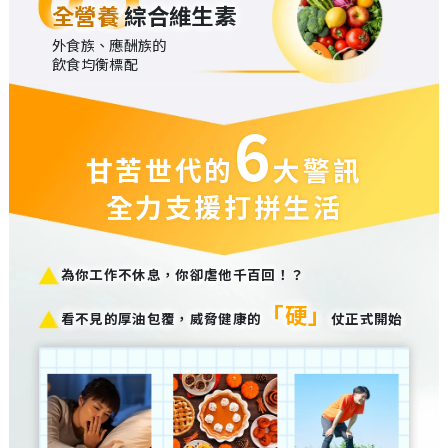
全營養
綜合維生素
外食族、應酬族的
飲食均衡標配
6
甘苦世代的
大警訊
全力支援打拼生活
為你工作不休息，你卻虐他千百回！？
「硬」
看不見的厚油包覆，威脅健康的
仗正式開始