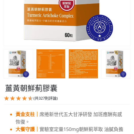
薑黃朝鮮薊膠囊
(共
327
則評論)
黃金支柱｜
席捲新世代五大甘淨研發 加班應酬有感
恢復。
大餐守護｜
實驗室定量150mg朝鮮薊萃取 油膩負擔