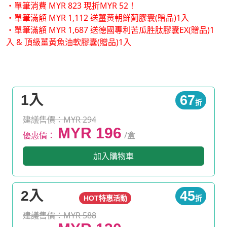
・單筆消費 MYR 823 現折MYR 52！
・單筆滿額 MYR 1,112 送薑黃朝鮮薊膠囊(贈品)1入
・單筆滿額 MYR 1,687 送德國專利苦瓜胜肽膠囊EX(贈品)1
入 & 頂級薑黃魚油軟膠囊(贈品)1入
1入
67
折
建議售價：MYR 294
MYR 196
優惠價：
/盒
加入購物車
2入
45
HOT特惠活動
折
建議售價：MYR 588