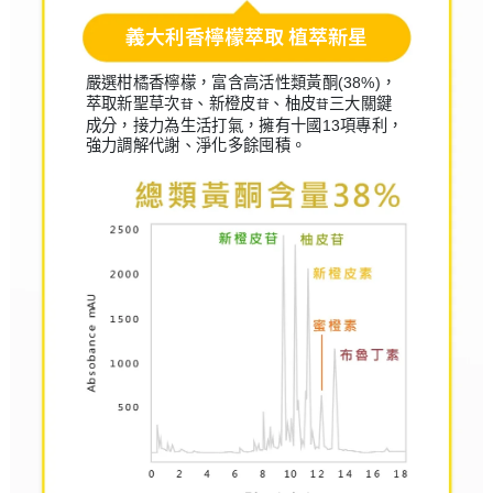
義大利香檸檬萃取 植萃新星
嚴選柑橘香檸檬，富含高活性類黃酮(38%)，
萃取新聖草次
、新橙皮
、柚皮
三大關鍵
苷
苷
苷
成分，接力為生活打氣，擁有十國13項專利，
強力調解代謝、淨化多餘囤積。