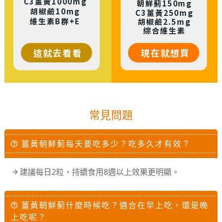
C3薑黃1000mg
朝鮮薊150mg
胡椒鹼10mg
C3薑黃250mg
維生素B群+E
胡椒鹼2.5mg
綜合維生素
這就去看看
現在就想買
常見問題
薑黃朝鮮薊每天要吃多少？吃多久才有效？
建議每日2粒，持續食用8週以上效果更明顯。
薑黃朝鮮薊什麼時候吃？適合在早上吃，還是晚
上吃呢？