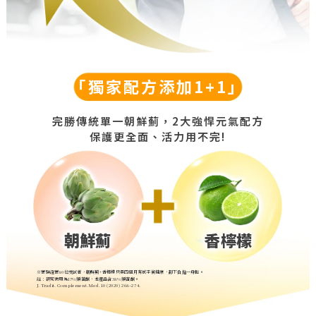
「獨家配方添加1+1」
完勝傳統單一朝鮮薊，2大強悍元氣配方
保護更全面、活力用不完!
朝鮮薊
香檸檬
※實驗證實80位受試者，朝鮮薊+香檸檬只要四個月有感平衡健康，卸下負擔一身輕。
註：研究使用為17%類黃酮，本產品含38%類黃酮。
J. Tradit. Complement. Med. 10 (2020) 268–274.