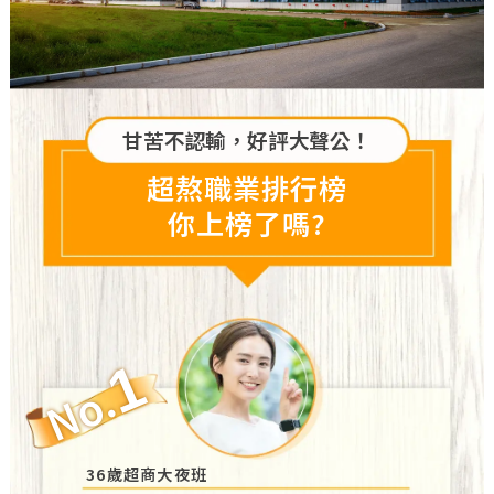
甘苦不認輸，好評大聲公！
超熬職業排行榜
你上榜了嗎?
1
No.
36歲超商大夜班