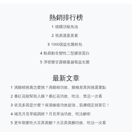
熱銷排行榜
德國頂級魚油
視易適葉黃素
1000億益生菌粉包
動易動非變性二型膠原蛋白
淨密樂甘露糖蔓越莓益生菌
最新文章
滴雞精推薦怎麼挑？滴雞精功效、雞種差異與挑選重點
番紅花能幫助入睡？番紅花功效、吃法、禁忌一次看
依克多因是什麼？保濕修復功效超強，肌膚穩定就靠它！
補充月見草能調經？月見草油功效、吃法解析
更年期要吃大豆異黃酮？大豆異黃酮功效、吃法一次看