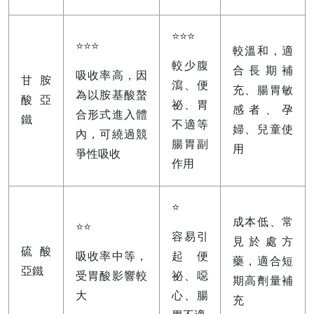
⭐⭐⭐
⭐⭐⭐
較溫和，適
較少腹
合長期補
吸收率高，因
甘胺
瀉、便
充、腸胃敏
為以胺基酸螯
酸亞
祕、胃
感者、孕
合形式進入體
鐵
不適等
婦、兒童使
內，可繞過競
腸胃副
用
爭性吸收
作用
⭐
成本低、常
⭐⭐
容易引
見於處方
硫酸
吸收率中等，
起便
藥，適合短
亞鐵
受胃酸影響較
祕、噁
期高劑量補
大
心、腸
充