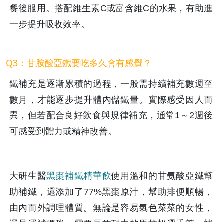
餐後服用。搭配維生素C或富含維C的水果，有助進
一步提升吸收效率。
Q3：甘胺酸亞鐵要吃多久會有感覺？
鐵補充是逐漸累積的過程，一般需持續補充數週至
數月，才能逐步提升體內儲鐵量。實際感受因人而
異，但若配合良好飲食與規律補充，通常1～2週後
可感受到體力或精神改善。
大研生醫
黑棗補鐵精華飲
使用溫和的甘氨酸亞鐵幫
助補鐵，還添加了77%黑棗原汁，幫助排便順暢，
由內而外調理體質。無論是容易氣色菜菜的女性，