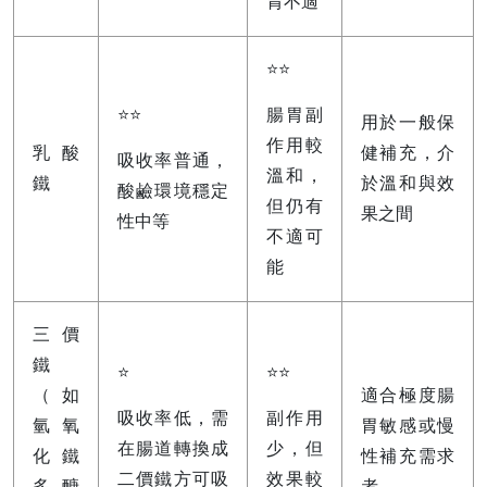
胃不適
⭐⭐
腸胃副
⭐⭐
用於一般保
作用較
乳酸
健補充，介
吸收率普通，
溫和，
鐵
於溫和與效
酸鹼環境穩定
但仍有
果之間
性中等
不適可
能
三價
鐵
⭐
⭐⭐
（如
適合極度腸
吸收率低，需
副作用
氫氧
胃敏感或慢
在腸道轉換成
少，但
化鐵
性補充需求
二價鐵方可吸
效果較
多醣
者