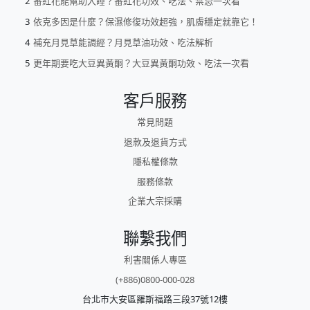
番紅花能幫助入睡？番紅花功效、吃法、禁忌一次看
依克多因是什麼？保濕修復功效超強，肌膚穩定就靠它！
補充月見草能調經？月見草油功效、吃法解析
更年期要吃大豆異黃酮？大豆異黃酮功效、吃法一次看
客戶服務
常見問題
退款及退貨方式
隱私權條款
服務條款
企業大宗採購
聯繫我們
利害關係人專區
(+886)0800-000-028
台北市大安區羅斯福路三段37號12樓