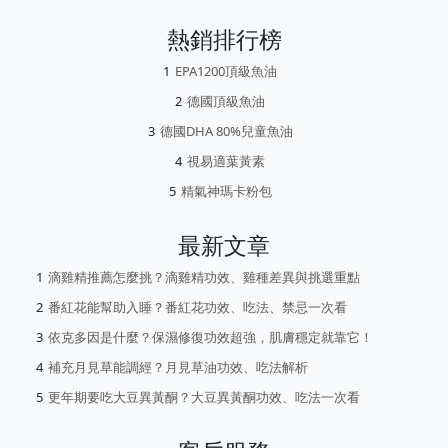
熱銷排行榜
EPA1200頂級魚油
德國頂級魚油
德國DHA 80%兒童魚油
視易適葉黃素
精氣神瑪卡粉包
最新文章
滴雞精推薦怎麼挑？滴雞精功效、雞種差異與挑選重點
番紅花能幫助入睡？番紅花功效、吃法、禁忌一次看
依克多因是什麼？保濕修復功效超強，肌膚穩定就靠它！
補充月見草能調經？月見草油功效、吃法解析
更年期要吃大豆異黃酮？大豆異黃酮功效、吃法一次看